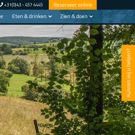
Reserveer online
+31(0)43 - 457 4445
ie
Eten & drinken
Zien & doen
Kunnen wij u helpen?